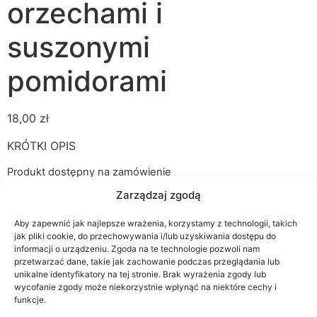
orzechami i
suszonymi
pomidorami
18,00
zł
KRÓTKI OPIS
Produkt dostępny na zamówienie
Zarządzaj zgodą
Dodaj do koszyka
Aby zapewnić jak najlepsze wrażenia, korzystamy z technologii, takich
jak pliki cookie, do przechowywania i/lub uzyskiwania dostępu do
informacji o urządzeniu. Zgoda na te technologie pozwoli nam
Kategorie:
Dania główne
,
Wszystko
przetwarzać dane, takie jak zachowanie podczas przeglądania lub
unikalne identyfikatory na tej stronie. Brak wyrażenia zgody lub
wycofanie zgody może niekorzystnie wpłynąć na niektóre cechy i
Opis
funkcje.