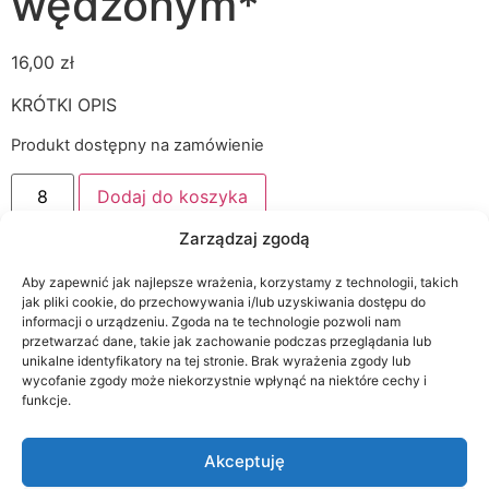
wędzonym*
16,00
zł
KRÓTKI OPIS
Produkt dostępny na zamówienie
Dodaj do koszyka
Zarządzaj zgodą
Kategorie:
Ciepłe dania
,
Wszystko
Aby zapewnić jak najlepsze wrażenia, korzystamy z technologii, takich
jak pliki cookie, do przechowywania i/lub uzyskiwania dostępu do
informacji o urządzeniu. Zgoda na te technologie pozwoli nam
Opis
przetwarzać dane, takie jak zachowanie podczas przeglądania lub
unikalne identyfikatory na tej stronie. Brak wyrażenia zgody lub
wycofanie zgody może niekorzystnie wpłynąć na niektóre cechy i
Opis
funkcje.
OPIS PRODUKTU
Akceptuję