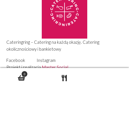
Cateringring – Catering na każdą okazję. Catering
okolicznościowy i bankietowy
Facebook
Instagram
Projekt i realizacja
Master Social
0
Polecamy
Obiady dnia
Catering na przyjęcia
Catering na komunię
Catering firmowy
Polityka prywatności
Adres i kontakt