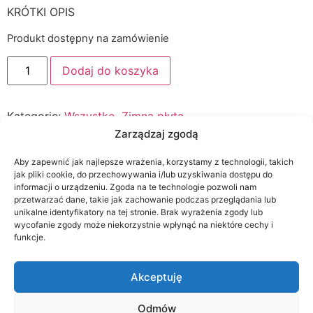
KRÓTKI OPIS
Produkt dostępny na zamówienie
Dodaj do koszyka
Kategorie:
Wszystko
,
Zimna płyta
Zarządzaj zgodą
Opis
Aby zapewnić jak najlepsze wrażenia, korzystamy z technologii, takich
jak pliki cookie, do przechowywania i/lub uzyskiwania dostępu do
informacji o urządzeniu. Zgoda na te technologie pozwoli nam
Opis
przetwarzać dane, takie jak zachowanie podczas przeglądania lub
unikalne identyfikatory na tej stronie. Brak wyrażenia zgody lub
wycofanie zgody może niekorzystnie wpłynąć na niektóre cechy i
funkcje.
OPIS PRODUKTU
Akceptuję
Podobne produkty
Odmów